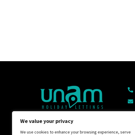


“You dream holiday start

We value your privacy
here”
We use cookies to enhance your browsing experience, serve