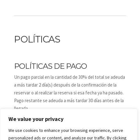
POLÍTICAS
POLÍTICAS DE PAGO
Un pago parcial en la cantidad de 30% del total se adeuda
a más tardar 2 día(s) después de la confirmación de la
reservar o al realizar la reserva si esa fecha ya ha pasado.
Pago restante se adeuda a más tardar 30 días antes de la
llegada.
1,- Payments are non-refundable, but exceptions may be
We value your privacy
considered at the manager's sole discretion, subject to
We use cookies to enhance your browsing experience, serve
being able to rent the dates in question to another party
personalized ads or content, and analyze our traffic. By clicking
at a comparable rate.