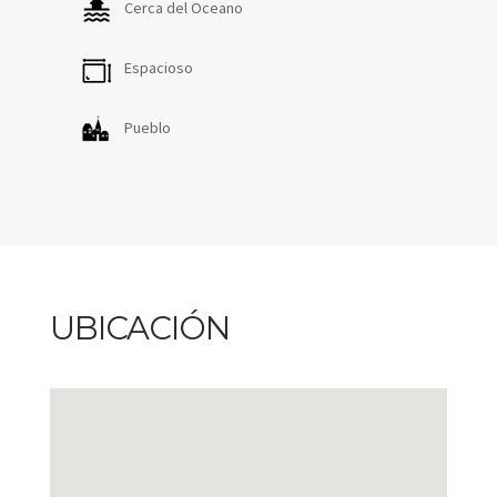
Cerca del Oceano
de la isla.
Espacioso
Inscripción en el Registro General Turístico con Código
de Identificación: VV-35-2-0010567
Número Registro Único: En Tramite
Pueblo
UBICACIÓN