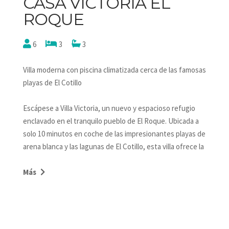
CASA VICTORIA EL
ROQUE
6
3
3
Villa moderna con piscina climatizada cerca de las famosas
playas de El Cotillo
Escápese a Villa Victoria, un nuevo y espacioso refugio
enclavado en el tranquilo pueblo de El Roque. Ubicada a
solo 10 minutos en coche de las impresionantes playas de
arena blanca y las lagunas de El Cotillo, esta villa ofrece la
combinación perfecta de tranquilidad y accesibilidad.
Más
Despierte con impresionantes vistas y disfrute de
algunas de las puestas de sol más espectaculares de
Fuerteventura desde la puerta de su casa. El amplio salón
diáfano de la villa cuenta con puertas correderas que